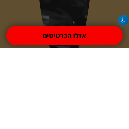
אזלו הכרטיסים
ישי ריבו
מופעל על ידי
טיקצ'אק
- למכור כרטיסים זה קל
|
טיקצ'אק לייב
אירוע בקטגוריית
הופעות חיות